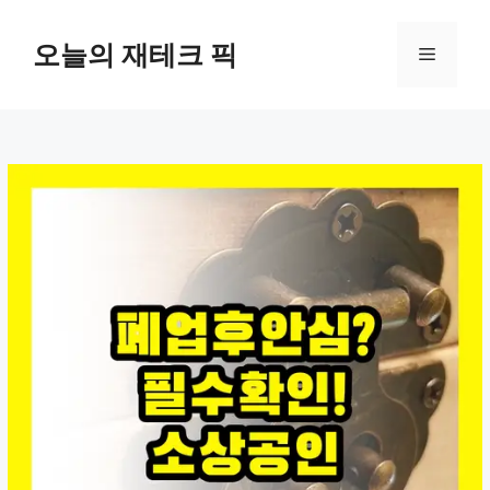
컨
텐
오늘의 재테크 픽
메
츠
로
뉴
건
너
뛰
기