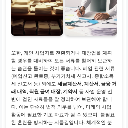
장부, 손익계산서, 재무
상태표, 결손금 관련 증
빙
폐업 관련 핵심 서류
영구 보관 권장
또한, 개인 사업자로 전환되거나 재창업을 계획
할 경우를 대비하여 모든 서류를 철저히 보관하
는 습관을 들이는 것이 좋습니다. 폐업 관련 서류
폐업신고 완료증, 부가
(폐업신고 완료증, 부가가치세 신고서, 종합소득
가치세/종합소득세 최
세 신고서 등) 외에도
세금계산서, 계산서, 금융 거
종 신고서
래 내역, 직원 급여 대장, 계약서
등 사업 운영 전
반에 걸친 자료들을 잘 정리하여 보관해야 합니
전문가 상담
다. 이는 단순히 법적 의무를 넘어, 미래의 사업
활동에 필요한 기초 자료가 될 수 있으며, 불필요
필요 시
한 혼란을 방지하는 지름길입니다. 체계적인 분