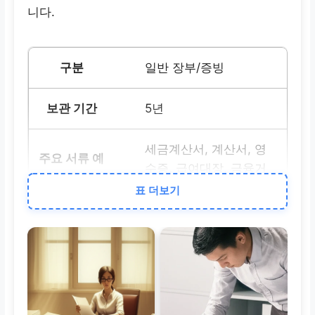
니다.
일반 장부/증빙
5년
세금계산서, 계산서, 영
수증, 급여대장, 금융거
래내역
표 더보기
결손금 발생 사업자
10년